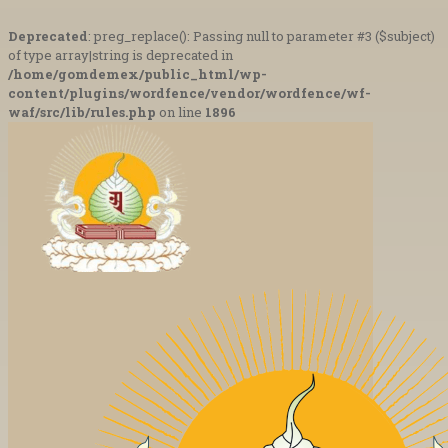
Deprecated
: preg_replace(): Passing null to parameter #3 ($subject)
of type array|string is deprecated in
/home/gomdemex/public_html/wp-
content/plugins/wordfence/vendor/wordfence/wf-
waf/src/lib/rules.php
on line
1896