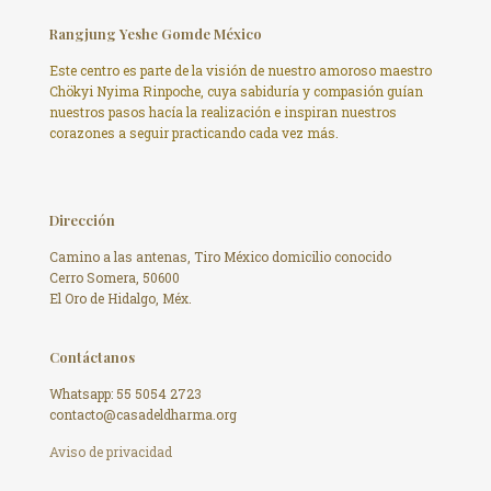
Rangjung Yeshe Gomde México
Este centro es parte de la visión de nuestro amoroso maestro
Chökyi Nyima Rinpoche, cuya sabiduría y compasión guían
nuestros pasos hacía la realización e inspiran nuestros
corazones a seguir practicando cada vez más.
Dirección
Camino a las antenas, Tiro México domicilio conocido
Cerro Somera, 50600
El Oro de Hidalgo, Méx.
Contáctanos
Whatsapp: 55 5054 2723
contacto@casadeldharma.org ​
Aviso de privacidad